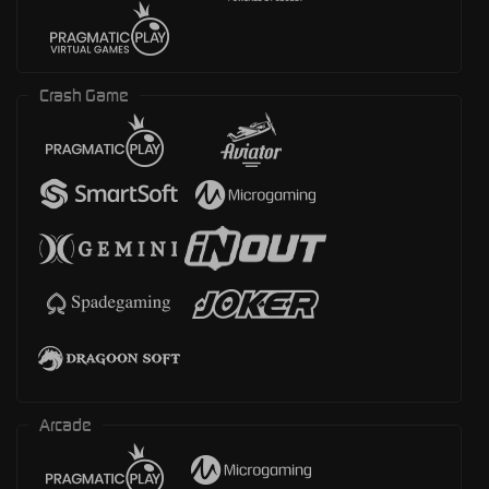
Crash Game
Arcade