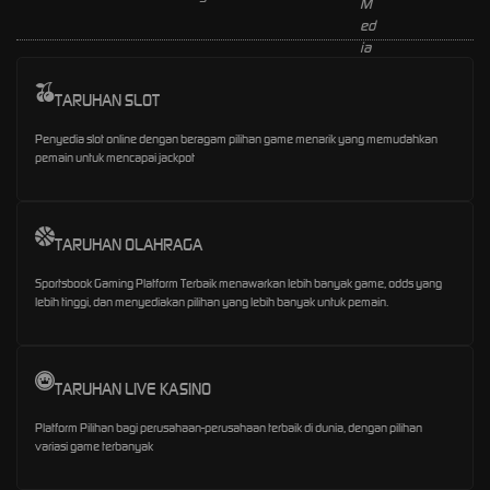
TARUHAN SLOT
Penyedia slot online dengan beragam pilihan game menarik yang memudahkan
pemain untuk mencapai jackpot
TARUHAN OLAHRAGA
Sportsbook Gaming Platform Terbaik menawarkan lebih banyak game, odds yang
lebih tinggi, dan menyediakan pilihan yang lebih banyak untuk pemain.
TARUHAN LIVE KASINO
Platform Pilihan bagi perusahaan-perusahaan terbaik di dunia, dengan pilihan
variasi game terbanyak