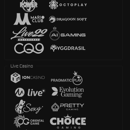
Live Casino