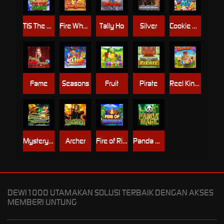
TIS The Season
Fire Wheel
Tally Ho
Silver
Cookie Pop
Fame
Seasons
Fruit
Pirate
Reel King Mega
Mystery Reels Power Reels
Archer
Fire of Riverside
Panda Magic II
DEWI1000 UTAMAKAN SOLUSI TERBAIK DENGAN AKSES
MEMBERI UNTUNG