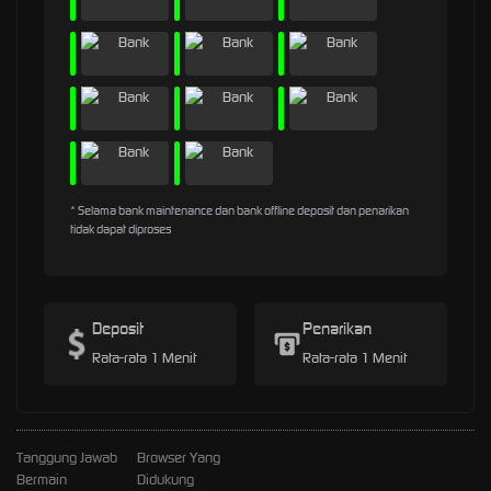
* Selama bank maintenance dan bank offline deposit dan penarikan
tidak dapat diproses
Deposit
Penarikan
Rata-rata 1 Menit
Rata-rata 1 Menit
Tanggung Jawab
Browser Yang
Bermain
Didukung