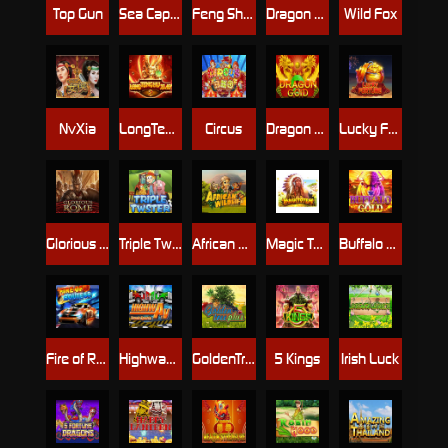
Top Gun
Sea Captain
Feng Shen
Dragon City
Wild Fox
NvXia
LongTengHuXiao2
Circus
Dragon Gold
Lucky Fortune
Glorious Rome
Triple Twister
African Wildlife
Magic Totem
Buffalo Gold
Fire of Route 66
Highway King
GoldenTree
5 Kings
Irish Luck