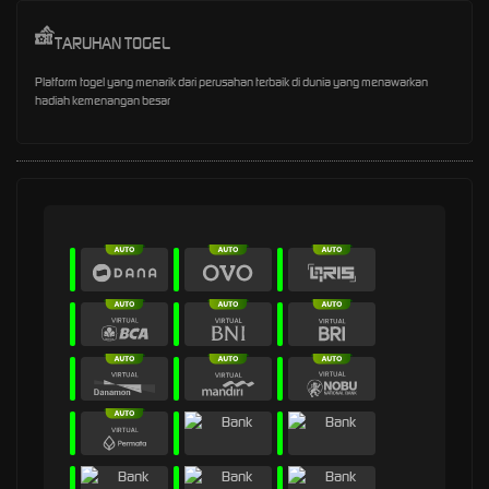
TARUHAN TOGEL
Platform togel yang menarik dari perusahan terbaik di dunia yang menawarkan
hadiah kemenangan besar