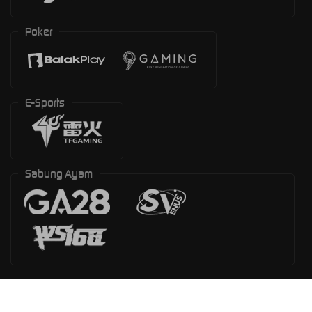
Poker
E-Sports
Sabung Ayam