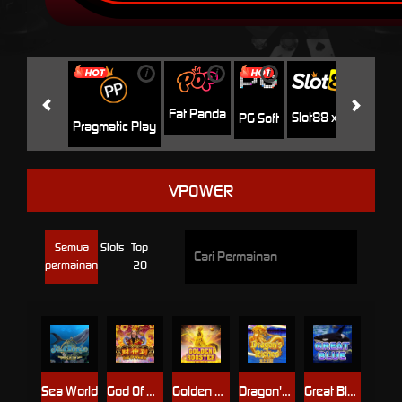
i
i
i
i
i
Facha
Fat Panda
Slot88 x PP
PG Soft
Pragmatic Play
VPOWER
Semua
Slots
Top
permainan
20
Sea World
God Of Wealth
Golden Rooster
Dragon's Riches
Great Blue