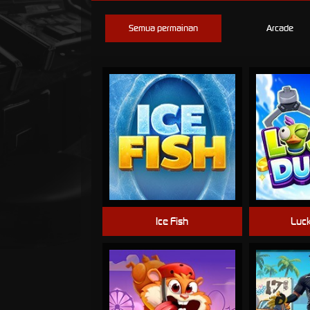
Semua permainan
Arcade
Ice Fish
Luc