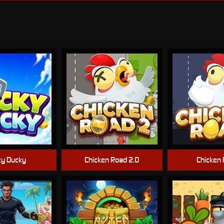
ky Ducky
Chicken Road 2.0
Chicken