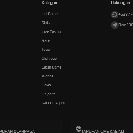
Kategori
Dukungan
Hot Games
+62877
Slots
Dewi1000
Live Casino
Race
Togel
Olahraga
Crash Game
Arcade
Poker
E-Sports
Sabung Ayam
RUHAN OLAHRAGA
TARUHAN LIVE KASINO