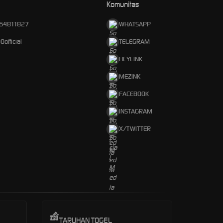
Komunitas
64811827
WHATSAPP
official
TELEGRAM
HEYLINK
MEZINK
FACEBOOK
INSTAGRAM
X/TWITTER
TARUHAN TOGEL