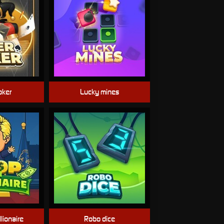
oker
Lucky mines
lionaire
Robo dice