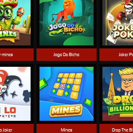
t-mines
Jogo Do Bicho
Joker P
lo Joker
Mines
Drop The Bil