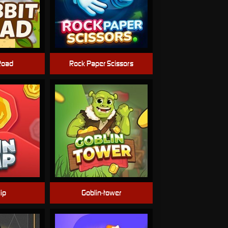
Road
Rock Paper Scissors
ip
Goblin-tower