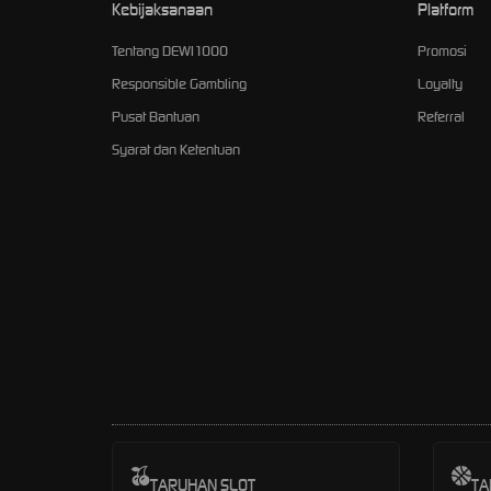
Kebijaksanaan
Platform
Tentang DEWI1000
Promosi
Responsible Gambling
Loyalty
Pusat Bantuan
Referral
Syarat dan Ketentuan
TARUHAN SLOT
TA