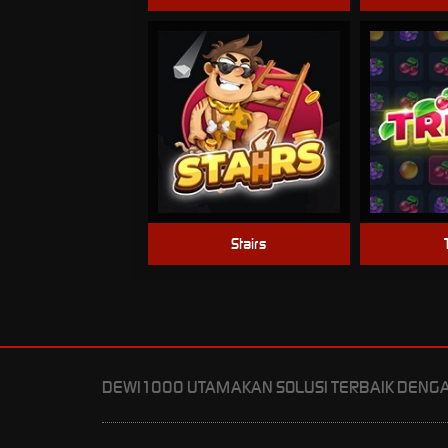
Stairs
DEWI1000 UTAMAKAN SOLUSI TERBAIK DENG