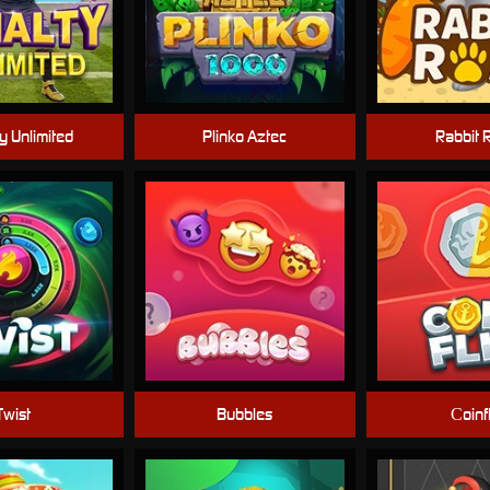
y Unlimited
Plinko Aztec
Rabbit 
Twist
Bubbles
Сoinfl