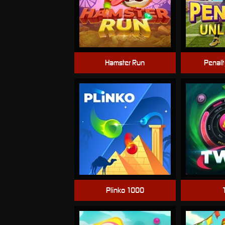
Hamster Run
Penalt
Plinko 1000