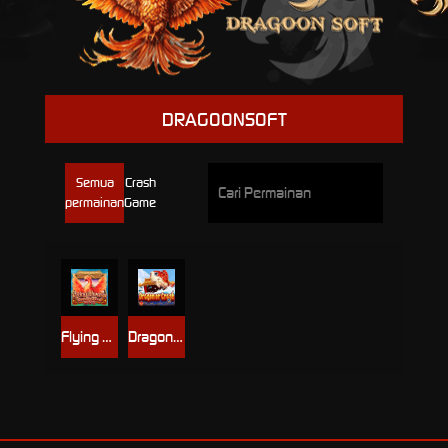
DRAGOONSOFT
Semua
Crash
permainan
Game
Flying Phoenix
Dragon or Crash