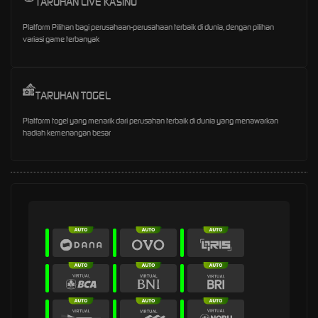
TARUHAN LIVE KASINO
Platform Pilihan bagi perusahaan-perusahaan terbaik di dunia, dengan pilihan
variasi game terbanyak
TARUHAN TOGEL
Platform togel yang menarik dari perusahan terbaik di dunia yang menawarkan
hadiah kemenangan besar