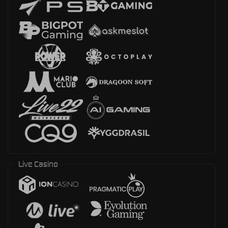
Live Casino