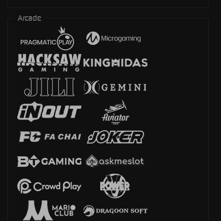
Arcade