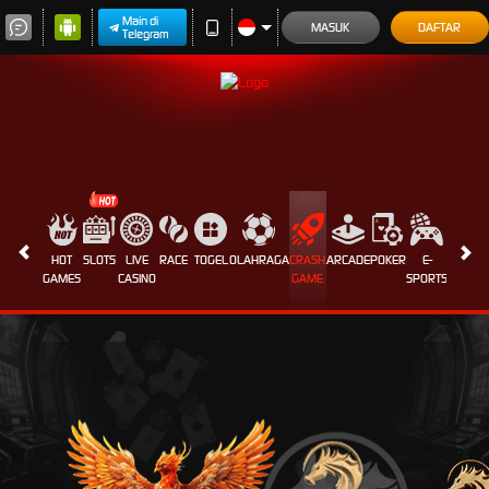
Main di
MASUK
DAFTAR
Telegram
HOT
SLOTS
LIVE
RACE
TOGEL
OLAHRAGA
CRASH
ARCADE
POKER
E-
SABUN
GAMES
CASINO
GAME
SPORTS
AYAM