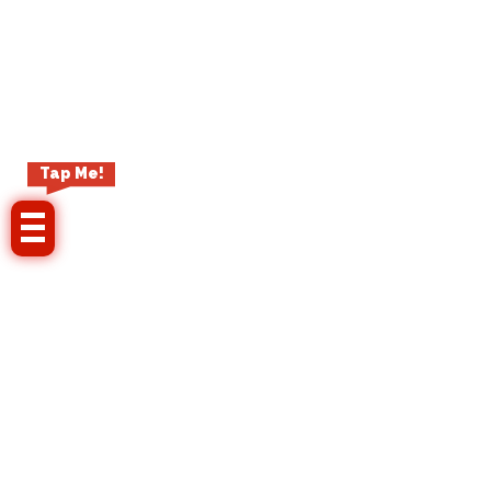
Tap Me!