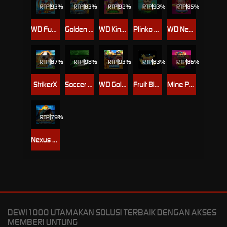
RTP
93%
RTP
83%
RTP
92%
RTP
93%
RTP
85%
WD FuWa Fishing
Golden Tyrant Fishing
WD King Kong Fishing
Plinko Pop
WD Nezha Fishing Legend
RTP
87%
RTP
98%
RTP
93%
RTP
83%
RTP
86%
StrikerX
Soccer Striker
WD Gold Blast Fishing
Fruit Blast
Mine Pop
RTP
79%
Nexus Golden Tyrant
DEWI1000 UTAMAKAN SOLUSI TERBAIK DENGAN AKSES
MEMBERI UNTUNG