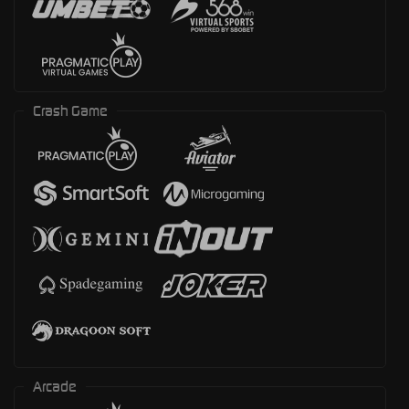
Crash Game
Arcade