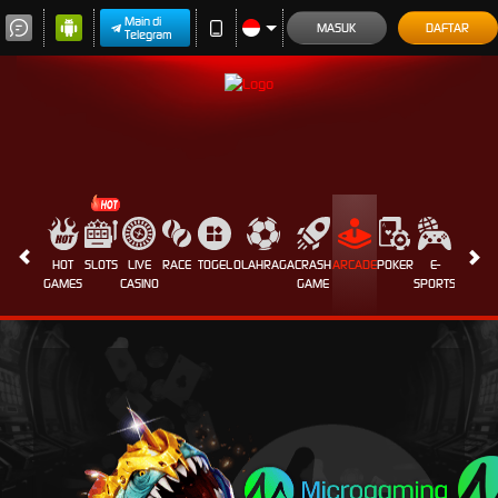
Main di
MASUK
DAFTAR
Telegram
HOT
SLOTS
LIVE
RACE
TOGEL
OLAHRAGA
CRASH
ARCADE
POKER
E-
SABUN
GAMES
CASINO
GAME
SPORTS
AYAM