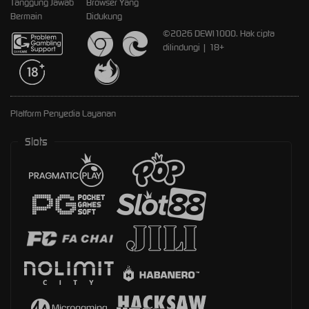
Tanggung Jawab
Browser Yang
Bermain
Didukung
©2026 DEWI1000. Hak cipta
dilindungi | 18+
Platform Penyedia Layanan
Slots