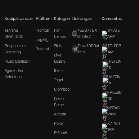
Kebijaksanaan
Platform
Kategori
Dukungan
Komunitas
Tentang
Promosi
Hot
+6287764
WHATS
DEWI1000
Games
811827
APP
Loyalty
Responsible
Slots
Dewi1000of
TELEGR
Referral
Gambling
ficial
AM
Live
Pusat Bantuan
Casino
HEYLIN
K
Syarat dan
Race
Ketentuan
MEZIN
Togel
K
Olahraga
FACEBO
Crash
OK
Game
INSTAG
Arcade
RAM
Poker
X/TWIT
TER
E-Sports