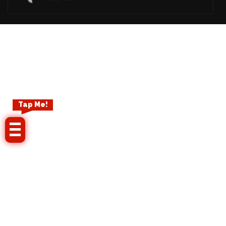
Tap Me!