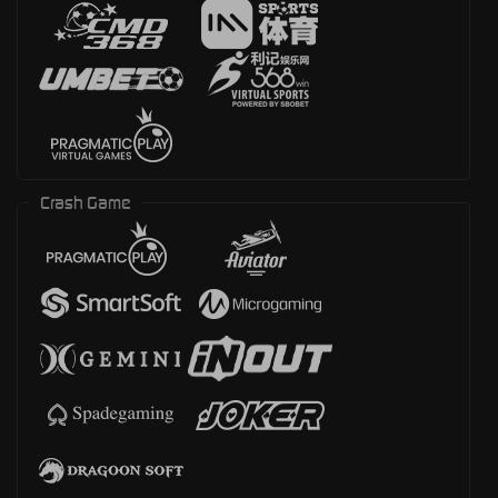
Crash Game