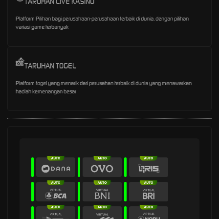
TARUHAN LIVE KASINO
Platform Pilihan bagi perusahaan-perusahaan terbaik di dunia, dengan pilihan
variasi game terbanyak
TARUHAN TOGEL
Platform togel yang menarik dari perusahan terbaik di dunia yang menawarkan
hadiah kemenangan besar