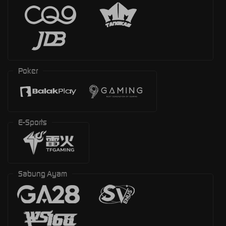
Poker
E-Sports
Sabung Ayam