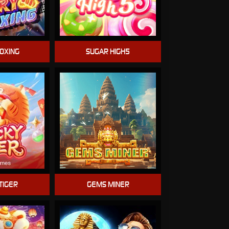
BOXING
SUGAR HIGH5
TIGER
GEMS MINER