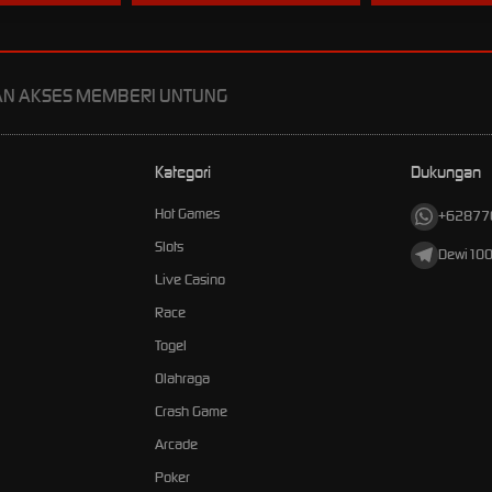
AN AKSES MEMBERI UNTUNG
Kategori
Dukungan
Hot Games
+62877
Slots
Dewi1000
Live Casino
Race
Togel
Olahraga
Crash Game
Arcade
Poker