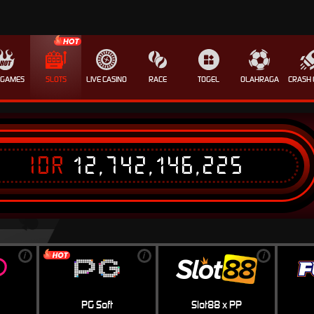
 GAMES
SLOTS
LIVE CASINO
RACE
TOGEL
OLAHRAGA
CRASH
IDR
12,742,146,225
i
i
i
a
PG Soft
Slot88 x PP