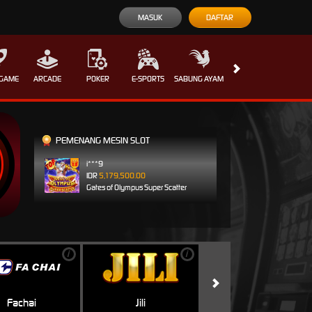
MASUK
DAFTAR
 GAME
ARCADE
POKER
E-SPORTS
SABUNG AYAM
PROMOSI
PEMENANG MESIN SLOT
i***9
IDR
5,179,500.00
Gates of Olympus Super Scatter
i***9
IDR
2,521,500.00
Gates of Olympus Super Scatter
i
i
i
i***9
IDR
2,476,000.00
No Limit City
Mahjong Wins 3 – Black Scatter
Fachai
Jili
i***9