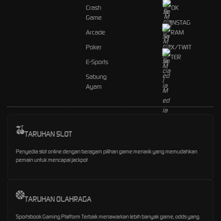
Crash
OK
Game
INSTAG
Arcade
RAM
Poker
X/TWIT
TER
E-Sports
Sabung
Ayam
TARUHAN SLOT
Penyedia slot online dengan beragam pilihan game menarik yang memudahkan
pemain untuk mencapai jackpot
TARUHAN OLAHRAGA
Sportsbook Gaming Platform Terbaik menawarkan lebih banyak game, odds yang