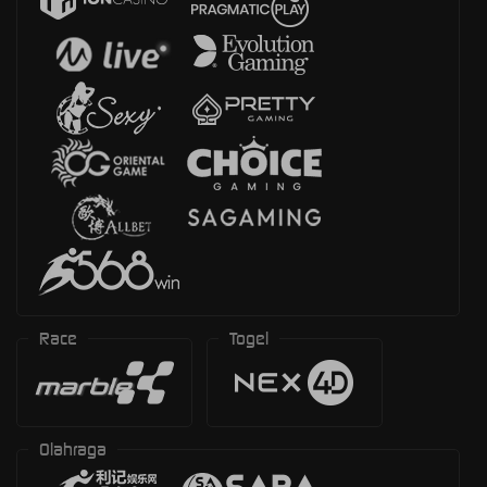
Race
Togel
Olahraga