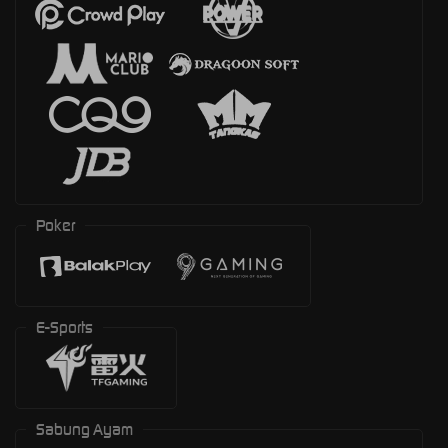
Poker
E-Sports
Sabung Ayam