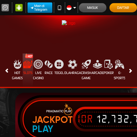
Main di
MASUK
DAFTAR
Telegram
HOT
SLOTS
LIVE
RACE
TOGEL
OLAHRAGA
CRASH
ARCADE
POKER
E-
SABUN
GAMES
CASINO
GAME
SPORTS
AYAM
IDR
12,732,
JACKPOT
PLAY